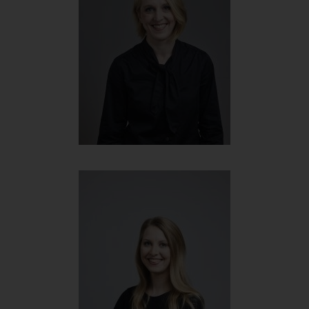
Ingrid Oberleitner
COO & Sales Director
+43 699 167 86 218
ingrid@werbehelden.com