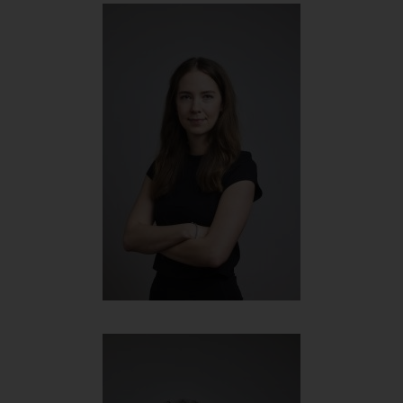
Viktoria Kaspar
Sales- & Marketingmanagerin
+43 699 167 86 217
viktoria@werbehelden.com
Marlene Glück
Senior Projektmanagerin