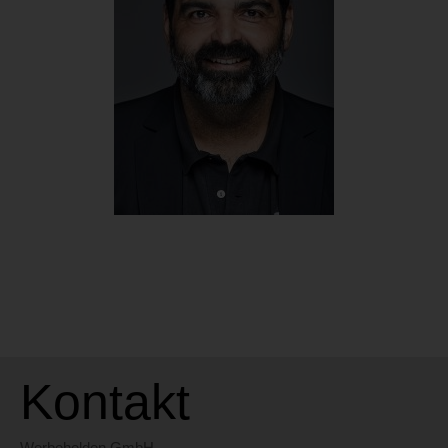
ulrike@werbehelden.com
Markus Rauer
New Business Manager
+43 699 10 25 10 00
markus@mara-media.at
Kontakt
Werbehelden GmbH