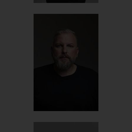
Reinhard Kurta
Logistikmanager
+43 699 167 86 216
reinhard@werbehelden.com