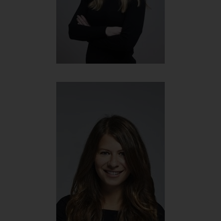
Karoline Fuchs
Head of Projektmanagement
+43 699 167 86 422
karoline@werbehelden.com