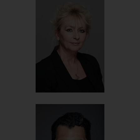
Ernst Buchinger
CEO
+43 699 167 86 214
ernst@werbehelden.com
Ulrike Oberleitner
Back Office Managerin
+4314064573