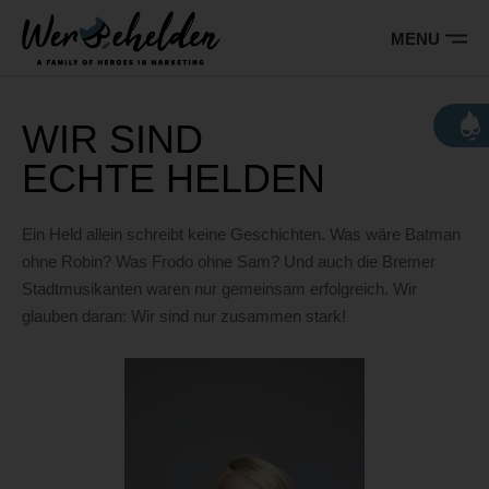
Barrierefreie
Bedienung
MENU
der
Hauptnavigation
Webseite
Wer sind wir
WIR SIND
ECHTE HELDEN
Team
Kunden über uns
Promotoren über uns
Ein Held allein schreibt keine Geschichten. Was wäre Batman
ohne Robin? Was Frodo ohne Sam? Und auch die Bremer
Stadtmusikanten waren nur gemeinsam erfolgreich. Wir
Leistungen
glauben daran: Wir sind nur zusammen stark!
Referenzen
Kontakt
Jobs