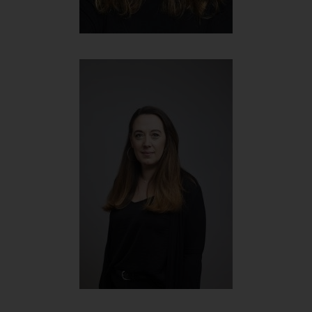
Tanja Rücklinger
Head of Marketing & Sales
+43 699 167 86 215
tanja@werbehelden.com