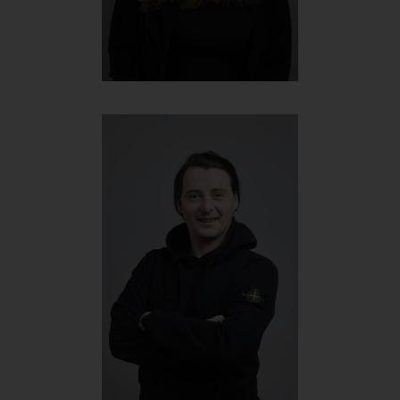
Sandra Seidelberger
Junior Projektmanagerin
+4366488822430
sandra@werbehelden.com