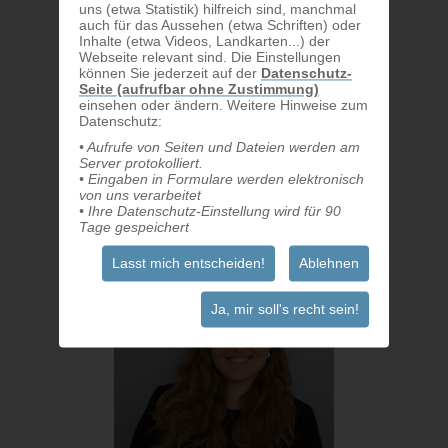
uns (etwa Statistik) hilfreich sind, manchmal
auch für das Aussehen (etwa Schriften) oder
Inhalte (etwa Videos, Landkarten...) der
Webseite relevant sind. Die Einstellungen
können Sie jederzeit auf der
Datenschutz-
Seite (aufrufbar ohne Zustimmung)
einsehen oder ändern. Weitere Hinweise zum
Datenschutz:
• Aufrufe von Seiten und Dateien werden am
Server protokolliert.
• Eingaben in Formulare werden elektronisch
von uns verarbeitet
• Ihre Datenschutz-Einstellung wird für 90
Tage gespeichert
Felix Kuefstein
Lasst mich entscheiden!
Ablehnen
Senior Projektmanager
+4366488822436
Ja, mir soll's recht sein!
felix@werbehelden.com