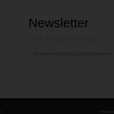
Newsletter
E-
Mail
Ich stimme den
Datenschutzbestimmungen
zu.
Bitte
dieses
Feld
leer
lassen
Metan
Newslette
en.