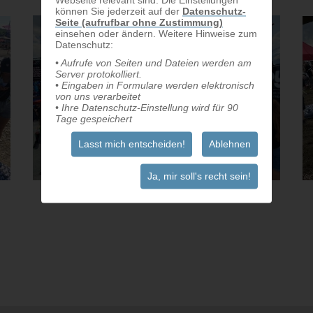
Webseite relevant sind. Die Einstellungen
können Sie jederzeit auf der
Datenschutz-
Seite (aufrufbar ohne Zustimmung)
einsehen oder ändern. Weitere Hinweise zum
Datenschutz:
• Aufrufe von Seiten und Dateien werden am
Server protokolliert.
• Eingaben in Formulare werden elektronisch
von uns verarbeitet
• Ihre Datenschutz-Einstellung wird für 90
Tage gespeichert
Lasst mich entscheiden!
Ablehnen
Ja, mir soll's recht sein!