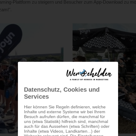
eaming-Plattform zu steigern und Besucher zum App-Download zu mot
zam!".
Datenschutz, Cookies und
Services
Hier können Sie Regeln definieren, welche
Inhalte und externe Systeme wir bei Ihrem
Besuch aufrufen dürfen, die manchmal für
uns (etwa Statistik) hilfreich sind, manchmal
auch für das Aussehen (etwa Schriften) oder
Inhalte (etwa Videos, Landkarten...) der