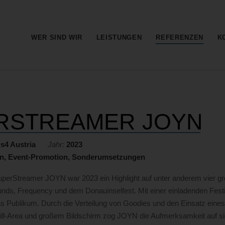
Barrierefreie
Bedienung
der
Hauptnavi
WER SIND WIR
LEISTUNGEN
REFERENZEN
K
Webseite
RSTREAMER JOYN
s4 Austria
Jahr:
2023
n, Event-Promotion, Sonderumsetzungen
uperStreamer JOYN war 2023 ein Highlight auf unter anderem vier gr
nds, Frequency und dem Donauinselfest. Mit einer einladenden Fest
s Publikum. Durch die Verteilung von Goodies und den Einsatz eines
l-Area und großem Bildschirm zog JOYN die Aufmerksamkeit auf sich