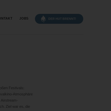
gation
ONTAKT
JOBS
DER HUT BRENNT!
oßen Festivals:
ivalkino-Atmosphäre
 Airstream-
. Ziel war es, die