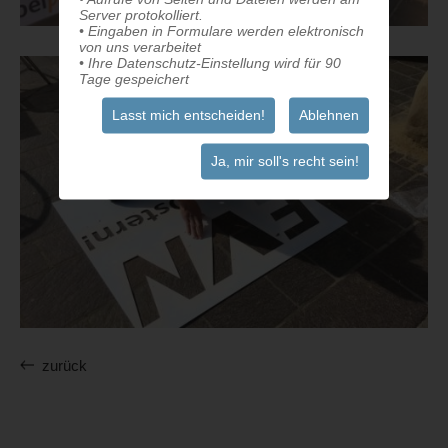
Server protokolliert.
• Eingaben in Formulare werden elektronisch
von uns verarbeitet
• Ihre Datenschutz-Einstellung wird für 90
Tage gespeichert
Lasst mich entscheiden!
Ablehnen
Ja, mir soll's recht sein!
zurück