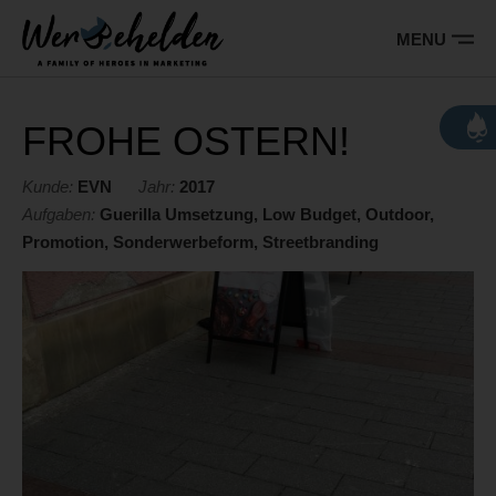
Barrierefreie
Bedienung
MENU
der
Hauptnavigation
Webseite
Wer sind wir
FROHE OSTERN!
Leistungen
Kunde:
EVN
Jahr:
2017
Aufgaben:
Guerilla Umsetzung, Low Budget, Outdoor,
Referenzen
Promotion, Sonderwerbeform, Streetbranding
Kontakt
Jobs