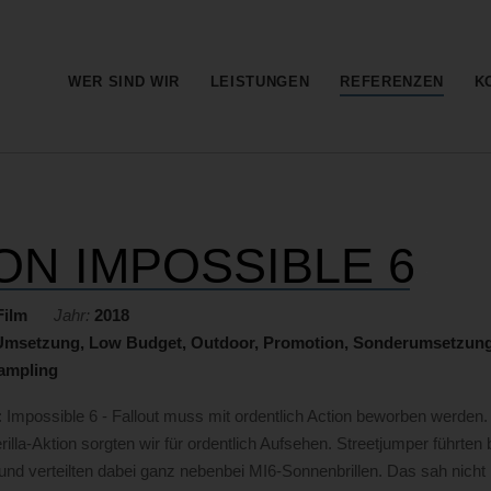
Barrierefreie
Bedienung
der
Hauptnavi
WER SIND WIR
LEISTUNGEN
REFERENZEN
K
Webseite
ON IMPOSSIBLE 6
Film
Jahr:
2018
 Umsetzung, Low Budget, Outdoor, Promotion, Sonderumsetzun
Sampling
: Impossible 6 - Fallout muss mit ordentlich Action beworben werden.
illa-Aktion sorgten wir für ordentlich Aufsehen. Streetjumper führten 
und verteilten dabei ganz nebenbei MI6-Sonnenbrillen. Das sah nicht