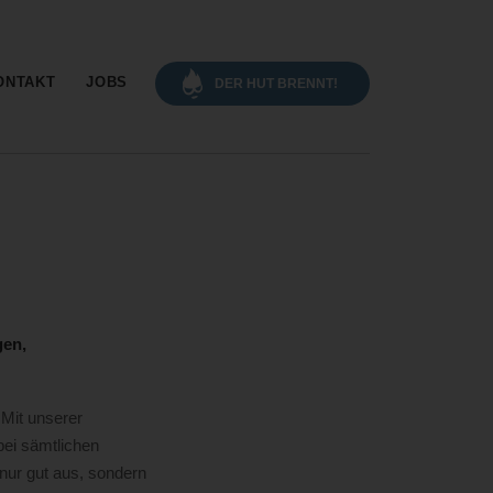
gation
ONTAKT
JOBS
DER HUT BRENNT!
gen,
 Mit unserer
bei sämtlichen
 nur gut aus, sondern