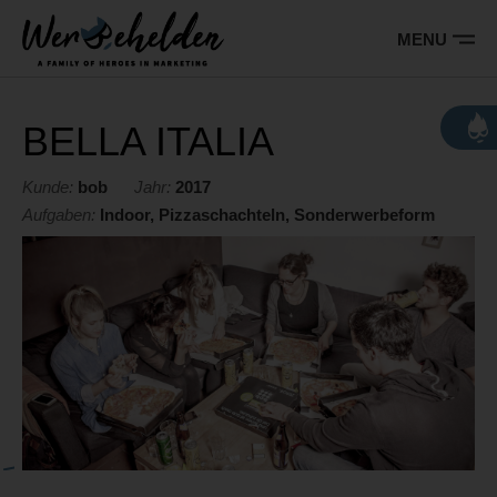
Barrierefreie
Bedienung
MENU
der
Hauptnavigation
Webseite
Wer sind wir
BELLA ITALIA
Leistungen
Kunde:
bob
Jahr:
2017
Aufgaben:
Indoor, Pizzaschachteln, Sonderwerbeform
Referenzen
Kontakt
Jobs