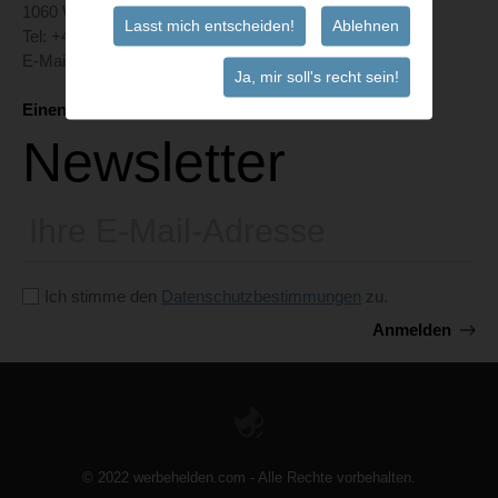
1060 Wien
Lasst mich entscheiden!
Ablehnen
Tel: +43 699 167 86 212
E-Mail:
office@werbehelden.com
Ja, mir soll's recht sein!
Einen Helden kontaktieren
Newsletter
E-
Mail
Ich stimme den
Datenschutzbestimmungen
zu.
Anmelden
Bitte
dieses
Feld
leer
lassen
© 2022 werbehelden.com - Alle Rechte vorbehalten.