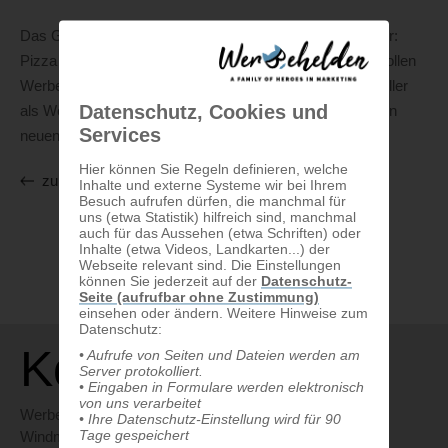
Das Grundnahrungsmittel der Studenten und Großstädter:
Pizza vom Lieferdienst! Warum also nicht hier für einen tollen
Werbeeffekt sorgen und die Alternative zum Porzellan-Teller
Datenschutz, Cookies und
als Werbefläche nutzen? Mit Pizzaschachteln hat bob den
Services
neuen Tarif angekündigt.
Hier können Sie Regeln definieren, welche
zurück
Inhalte und externe Systeme wir bei Ihrem
Besuch aufrufen dürfen, die manchmal für
uns (etwa Statistik) hilfreich sind, manchmal
auch für das Aussehen (etwa Schriften) oder
Inhalte (etwa Videos, Landkarten...) der
Webseite relevant sind. Die Einstellungen
können Sie jederzeit auf der
Datenschutz-
Seite (aufrufbar ohne Zustimmung)
einsehen oder ändern. Weitere Hinweise zum
Datenschutz:
Kontakt
• Aufrufe von Seiten und Dateien werden am
Server protokolliert.
• Eingaben in Formulare werden elektronisch
von uns verarbeitet
Werbehelden GmbH
• Ihre Datenschutz-Einstellung wird für 90
Tage gespeichert
Windmühlgasse 26 / Stiege 1