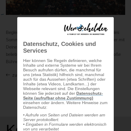
Begleite Deine Zielgruppe zu den schönsten Momenten des
Sommers und erreiche eingefleischte Cineasten treffsicher mit
Datenschutz, Cookies und
Deiner Werbebotschaft an lauen Sommerabenden. Die
Services
beliebten Sommerkinos in ganz Österreich sind Deine große
Hier können Sie Regeln definieren, welche
Bühne für erfolgreiche Kinowerbung!
Inhalte und externe Systeme wir bei Ihrem
Besuch aufrufen dürfen, die manchmal für
uns (etwa Statistik) hilfreich sind, manchmal
zurück
auch für das Aussehen (etwa Schriften) oder
Inhalte (etwa Videos, Landkarten...) der
Webseite relevant sind. Die Einstellungen
können Sie jederzeit auf der
Datenschutz-
Seite (aufrufbar ohne Zustimmung)
einsehen oder ändern. Weitere Hinweise zum
Datenschutz:
• Aufrufe von Seiten und Dateien werden am
Server protokolliert.
Kontakt
• Eingaben in Formulare werden elektronisch
von uns verarbeitet