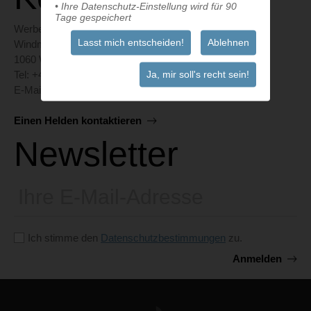
• Ihre Datenschutz-Einstellung wird für 90
Tage gespeichert
Werbehelden GmbH
Lasst mich entscheiden!
Ablehnen
Windmühlgasse 26 / Stiege 1
1060 Wien
Ja, mir soll's recht sein!
Tel: +43 699 167 86 212
E-Mail:
office@werbehelden.com
Einen Helden kontaktieren
Newsletter
E-
Mail
Ich stimme den
Datenschutzbestimmungen
zu.
Anmelden
Bitte
dieses
Feld
leer