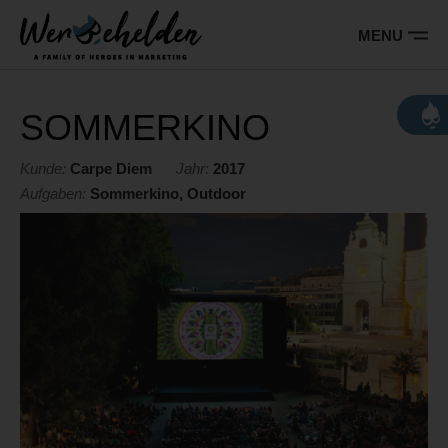
Barrierefreie
Bedienung
MENU
der
Hauptnavigation
Webseite
Wer sind wir
SOMMERKINO
Leistungen
Kunde:
Carpe Diem
Jahr:
2017
Aufgaben:
Sommerkino, Outdoor
Referenzen
Kontakt
Jobs