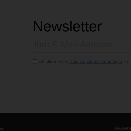
Newsletter
E-
Mail
Ich stimme den
Datenschutzbestimmungen
zu.
Bitte
dieses
Feld
leer
lassen
Metan
Newslette
en.