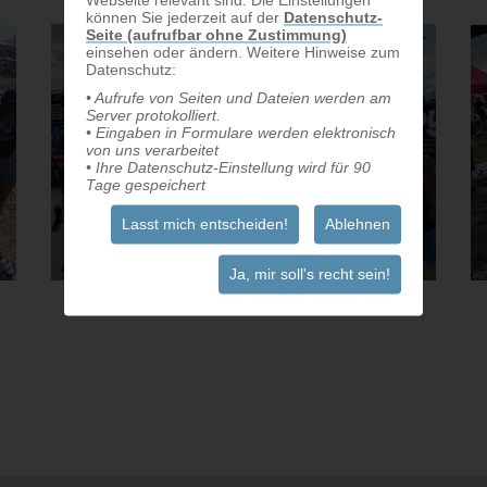
Webseite relevant sind. Die Einstellungen
können Sie jederzeit auf der
Datenschutz-
Seite (aufrufbar ohne Zustimmung)
einsehen oder ändern. Weitere Hinweise zum
Datenschutz:
• Aufrufe von Seiten und Dateien werden am
Server protokolliert.
• Eingaben in Formulare werden elektronisch
von uns verarbeitet
• Ihre Datenschutz-Einstellung wird für 90
Tage gespeichert
Lasst mich entscheiden!
Ablehnen
Ja, mir soll's recht sein!