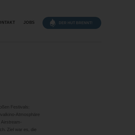
gation
ONTAKT
JOBS
DER HUT BRENNT!
oßen Festivals:
ivalkino-Atmosphäre
 Airstream-
. Ziel war es, die