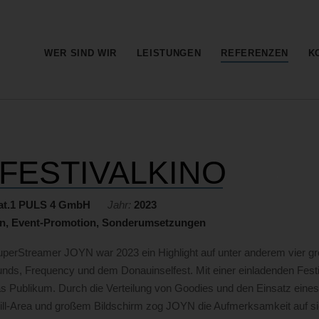
Barrierefreie
Bedienung
der
Hauptnavi
WER SIND WIR
LEISTUNGEN
REFERENZEN
K
Webseite
FESTIVALKINO
at.1 PULS 4 GmbH
Jahr:
2023
n, Event-Promotion, Sonderumsetzungen
uperStreamer JOYN war 2023 ein Highlight auf unter anderem vier gr
nds, Frequency und dem Donauinselfest. Mit einer einladenden Fest
s Publikum. Durch die Verteilung von Goodies und den Einsatz eines
l-Area und großem Bildschirm zog JOYN die Aufmerksamkeit auf sich