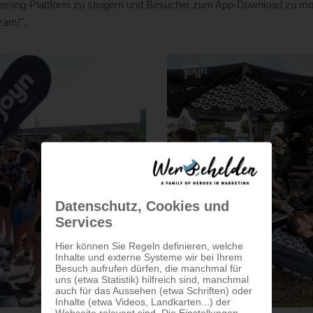
eaming-Plattform zu steigern und Besucher zum App-Download zu mot
zam!".
Datenschutz, Cookies und
Services
Hier können Sie Regeln definieren, welche
Inhalte und externe Systeme wir bei Ihrem
Besuch aufrufen dürfen, die manchmal für
uns (etwa Statistik) hilfreich sind, manchmal
auch für das Aussehen (etwa Schriften) oder
Inhalte (etwa Videos, Landkarten...) der