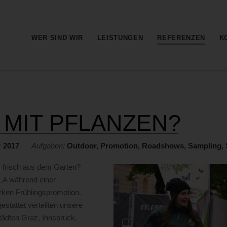
Barrierefreie
Bedienung
der
Hauptnavi
WER SIND WIR
LEISTUNGEN
REFERENZEN
K
Webseite
 MIT PFLANZEN?
:
2017
Aufgaben:
Outdoor, Promotion, Roadshows, Sampling, 
 frisch aus dem Garten?
LA während einer
ken Frühlingspromotion.
stattet verteilten unsere
tädten Graz, Innsbruck,