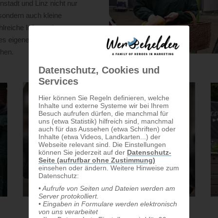
nstadt und Linz nicht nur
sondern auch kleine
hlreiche Informationen, um
des eigenen Anzüchtens
hen.
Datenschutz, Cookies und
Services
Hier können Sie Regeln definieren, welche
Inhalte und externe Systeme wir bei Ihrem
Besuch aufrufen dürfen, die manchmal für
uns (etwa Statistik) hilfreich sind, manchmal
auch für das Aussehen (etwa Schriften) oder
Inhalte (etwa Videos, Landkarten...) der
Webseite relevant sind. Die Einstellungen
können Sie jederzeit auf der
Datenschutz-
Seite (aufrufbar ohne Zustimmung)
einsehen oder ändern. Weitere Hinweise zum
Datenschutz:
• Aufrufe von Seiten und Dateien werden am
Server protokolliert.
• Eingaben in Formulare werden elektronisch
von uns verarbeitet