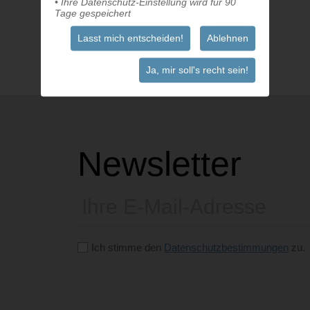
• Ihre Datenschutz-Einstellung wird für 90
Tage gespeichert
Lasst mich entscheiden!
Ablehnen
Ja, mir soll's recht sein!
Newsletter
E-
Mail
Ich stimme den
Datenschutzbestimmungen
zu.
Bitte
dieses
Feld