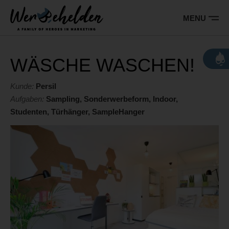
Barrierefreie
Bedienung
MENU
der
Hauptnavigation
Webseite
Wer sind wir
WÄSCHE WASCHEN!
Leistungen
Kunde:
Persil
Aufgaben:
Sampling, Sonderwerbeform, Indoor,
Referenzen
Studenten, Türhänger, SampleHanger
Kontakt
Jobs