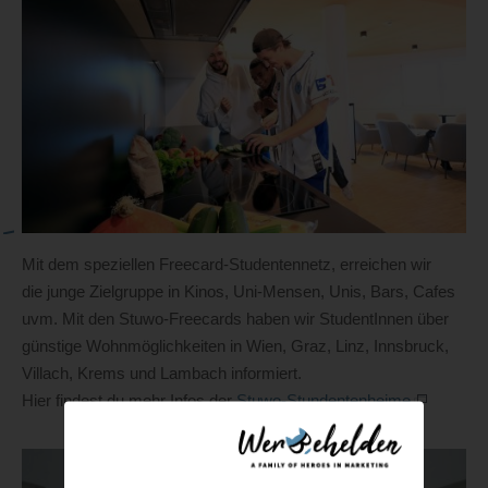
Mit dem speziellen Freecard-Studentennetz, erreichen wir
die junge Zielgruppe in Kinos, Uni-Mensen, Unis, Bars, Cafes
uvm. Mit den Stuwo-Freecards haben wir StudentInnen über
günstige Wohnmöglichkeiten in Wien, Graz, Linz, Innsbruck,
Villach, Krems und Lambach informiert.
Hier findest du mehr Infos der
Stuwo-Stundentenheime